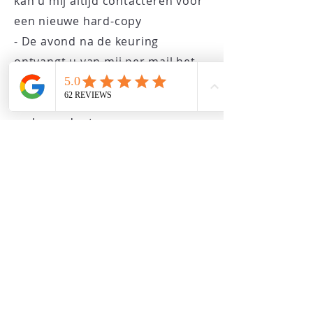
kan u mij altijd contacteren voor
een
nieuwe hard-copy
- De avond na de keuring
ontvangt u van mij per mail het
keuringsverslag, ook dit wordt
door mij bewaard indien u dit
verloren doet
Samenwerken aan uw project?